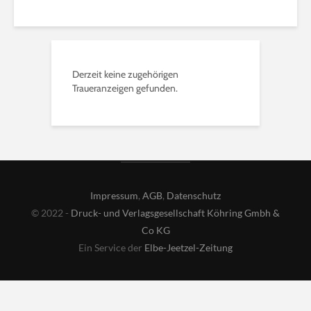
Derzeit keine zugehörigen
Traueranzeigen gefunden.
Impressum
,
AGB
,
Datenschutz
© 2022 -
Druck- und Verlagsgesellschaft Köhring Gmbh &
Co KG
Ein Service der
Elbe-Jeetzel-Zeitung