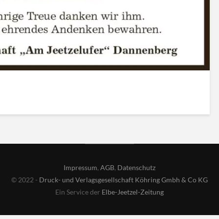
Impressum
,
AGB
,
Datenschutz
© 2022 -
Druck- und Verlagsgesellschaft Köhring Gmbh & Co KG
Ein Service der
Elbe-Jeetzel-Zeitung