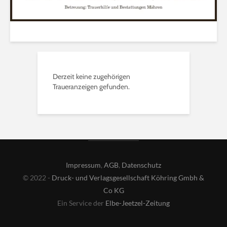
Derzeit keine zugehörigen
Traueranzeigen gefunden.
Impressum
,
AGB
,
Datenschutz
© 2022 -
Druck- und Verlagsgesellschaft Köhring Gmbh &
Co KG
Ein Service der
Elbe-Jeetzel-Zeitung