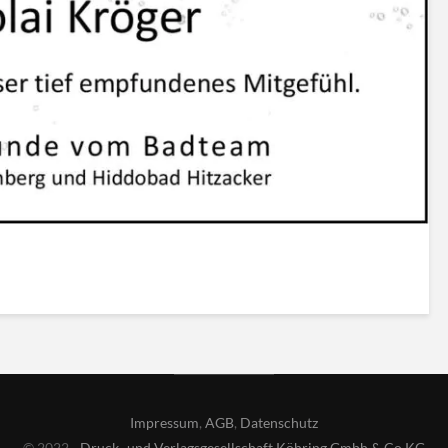
Impressum
,
AGB
,
Datenschutz
© 2022 -
Druck- und Verlagsgesellschaft Köhring Gmbh & Co KG