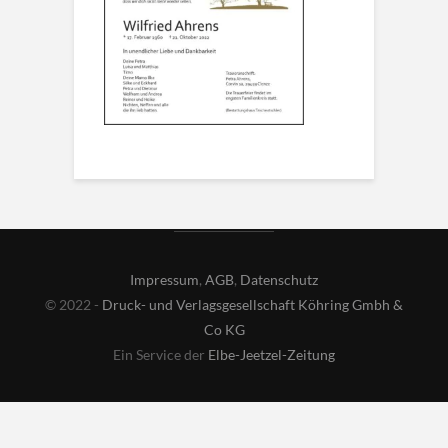
Impressum
,
AGB
,
Datenschutz
© 2022 -
Druck- und Verlagsgesellschaft Köhring Gmbh &
Co KG
Ein Service der
Elbe-Jeetzel-Zeitung