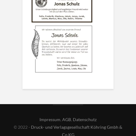
Impressum
,
AGB
,
Datenschutz
© 2022 -
Druck- und Verlagsgesellschaft Köhring Gmbh &
Co KG