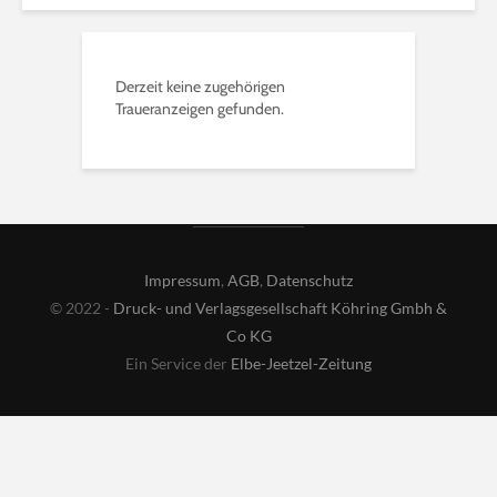
Derzeit keine zugehörigen
Traueranzeigen gefunden.
Impressum
,
AGB
,
Datenschutz
© 2022 -
Druck- und Verlagsgesellschaft Köhring Gmbh &
Co KG
Ein Service der
Elbe-Jeetzel-Zeitung