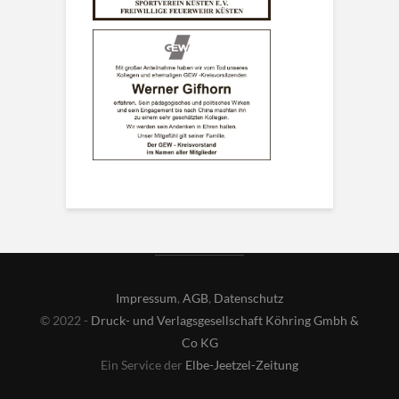
Impressum
,
AGB
,
Datenschutz
© 2022 -
Druck- und Verlagsgesellschaft Köhring Gmbh &
Co KG
Ein Service der
Elbe-Jeetzel-Zeitung