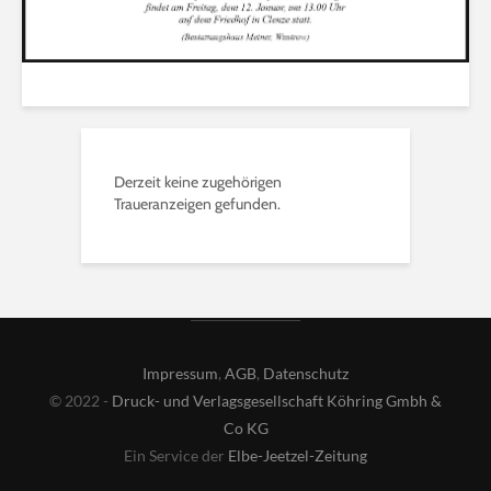
Derzeit keine zugehörigen
Traueranzeigen gefunden.
Impressum
,
AGB
,
Datenschutz
© 2022 -
Druck- und Verlagsgesellschaft Köhring Gmbh &
Co KG
Ein Service der
Elbe-Jeetzel-Zeitung