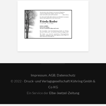
Impressum
,
AGB
,
Datenschutz
© 2022 -
Druck- und Verlagsgesellschaft Köhring Gmbh &
Co KG
Ein Service der
Elbe-Jeetzel-Zeitung