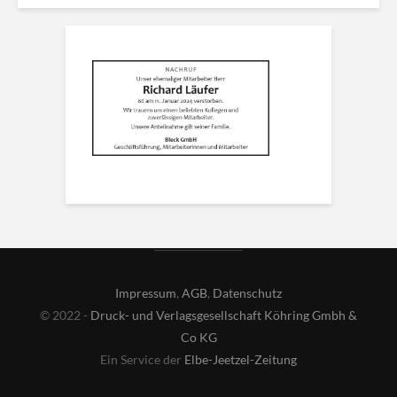
Impressum
,
AGB
,
Datenschutz
© 2022 -
Druck- und Verlagsgesellschaft Köhring Gmbh &
Co KG
Ein Service der
Elbe-Jeetzel-Zeitung