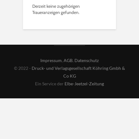
Derzeit keine zugehörigen
Traueranzeigen gefunden.
Impressum
,
AGB
,
Datenschutz
© 2022 -
Druck- und Verlagsgesellschaft Köhring Gmbh &
Co KG
Ein Service der
Elbe-Jeetzel-Zeitung