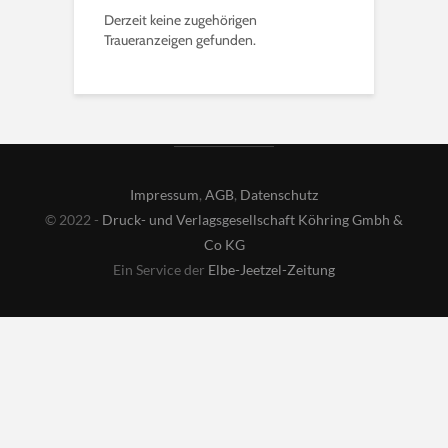
Derzeit keine zugehörigen
Traueranzeigen gefunden.
Impressum
,
AGB
,
Datenschutz
© 2022 -
Druck- und Verlagsgesellschaft Köhring Gmbh &
Co KG
Ein Service der
Elbe-Jeetzel-Zeitung