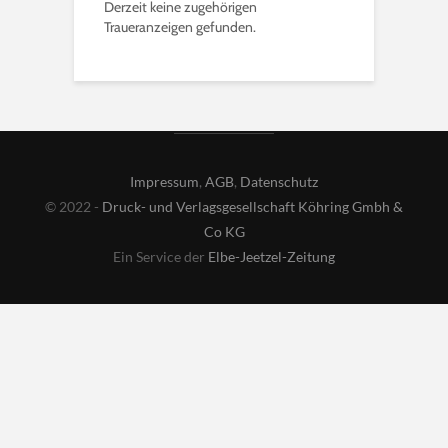
Derzeit keine zugehörigen
Traueranzeigen gefunden.
Impressum
,
AGB
,
Datenschutz
© 2022 -
Druck- und Verlagsgesellschaft Köhring Gmbh &
Co KG
Ein Service der
Elbe-Jeetzel-Zeitung