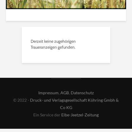
Derzeit keine zugehörigen
Traueranzeigen gefunden.
Impressum
,
AGB
,
Datenschutz
© 2022 -
Druck- und Verlagsgesellschaft Köhring Gmbh &
Co KG
Ein Service der
Elbe-Jeetzel-Zeitung