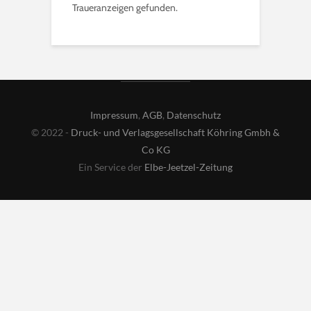
Traueranzeigen gefunden.
Impressum
,
AGB
,
Datenschutz
© 2022 -
Druck- und Verlagsgesellschaft Köhring Gmbh &
Co KG
Ein Service der
Elbe-Jeetzel-Zeitung