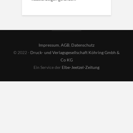
Impressum
,
AGB
,
Datenschutz
© 2022 -
Druck- und Verlagsgesellschaft Köhring Gmbh &
Co KG
Ein Service der
Elbe-Jeetzel-Zeitung