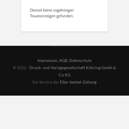
Derzeit keine zugehörigen
Traueranzeigen gefunden.
Impressum
,
AGB
,
Datenschutz
© 2022 -
Druck- und Verlagsgesellschaft Köhring Gmbh &
Co KG
Ein Service der
Elbe-Jeetzel-Zeitung