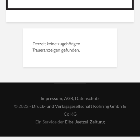
Derzeit keine zugehörigen
Traueranzeigen gefunden.
Impressum
,
AGB
,
Datenschutz
© 2022 -
Druck- und Verlagsgesellschaft Köhring Gmbh &
Co KG
Ein Service der
Elbe-Jeetzel-Zeitung