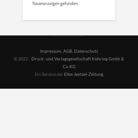
Traueranzeigen gefunden.
Impressum
,
AGB
,
Datenschutz
© 2022 -
Druck- und Verlagsgesellschaft Köhring Gmbh &
Co KG
Ein Service der
Elbe-Jeetzel-Zeitung