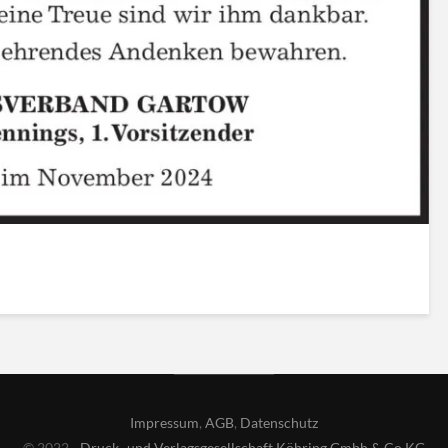
Impressum
,
AGB
,
Datenschutz
© 2022 -
Druck- und Verlagsgesellschaft Köhring Gmbh & Co KG