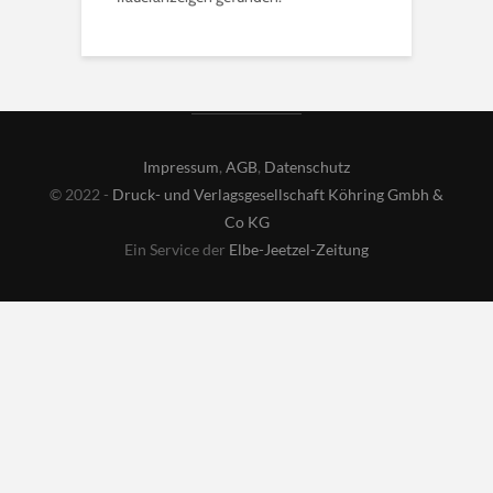
Impressum
,
AGB
,
Datenschutz
© 2022 -
Druck- und Verlagsgesellschaft Köhring Gmbh &
Co KG
Ein Service der
Elbe-Jeetzel-Zeitung