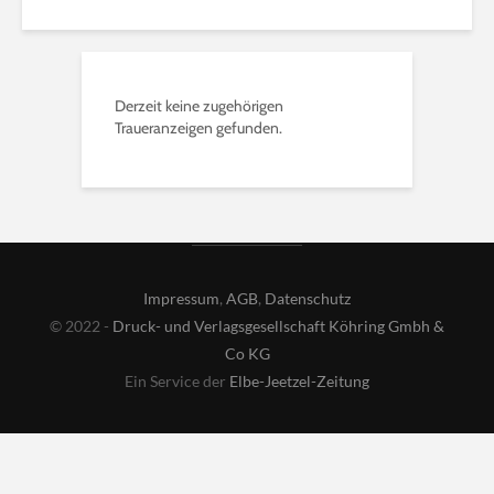
Derzeit keine zugehörigen
Traueranzeigen gefunden.
Impressum
,
AGB
,
Datenschutz
© 2022 -
Druck- und Verlagsgesellschaft Köhring Gmbh &
Co KG
Ein Service der
Elbe-Jeetzel-Zeitung