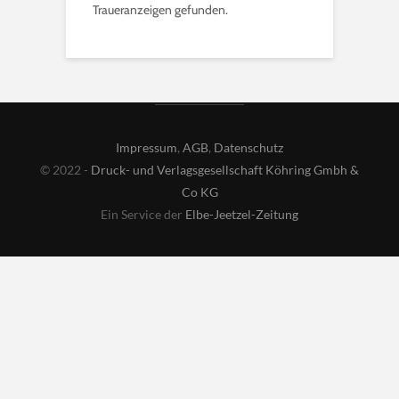
Traueranzeigen gefunden.
Impressum
,
AGB
,
Datenschutz
© 2022 -
Druck- und Verlagsgesellschaft Köhring Gmbh &
Co KG
Ein Service der
Elbe-Jeetzel-Zeitung