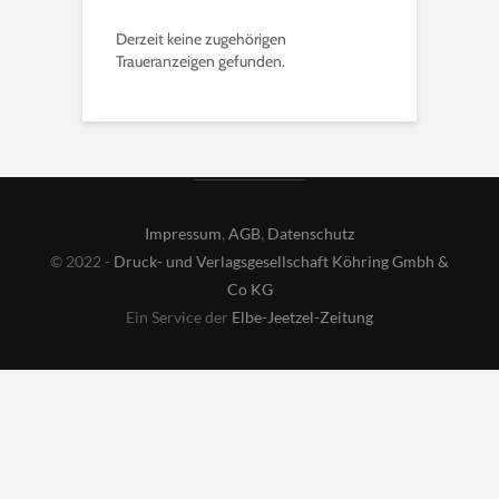
Derzeit keine zugehörigen
Traueranzeigen gefunden.
Impressum
,
AGB
,
Datenschutz
© 2022 -
Druck- und Verlagsgesellschaft Köhring Gmbh &
Co KG
Ein Service der
Elbe-Jeetzel-Zeitung