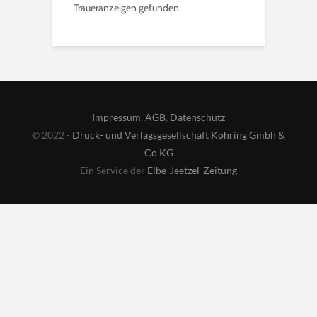
Traueranzeigen gefunden.
Impressum
,
AGB
,
Datenschutz
© 2022 -
Druck- und Verlagsgesellschaft Köhring Gmbh &
Co KG
Ein Service der
Elbe-Jeetzel-Zeitung