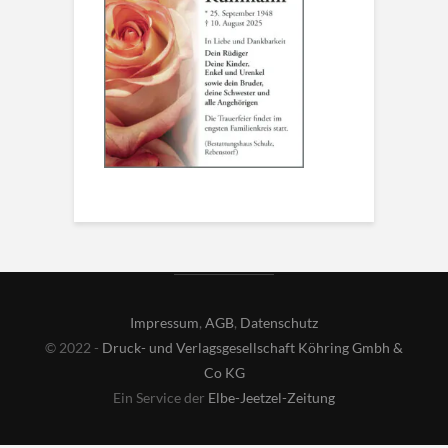
Impressum
,
AGB
,
Datenschutz
© 2022 -
Druck- und Verlagsgesellschaft Köhring Gmbh &
Co KG
Ein Service der
Elbe-Jeetzel-Zeitung