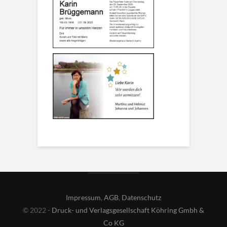
Impressum
,
AGB
,
Datenschutz
© 2022 -
Druck- und Verlagsgesellschaft Köhring Gmbh &
Co KG