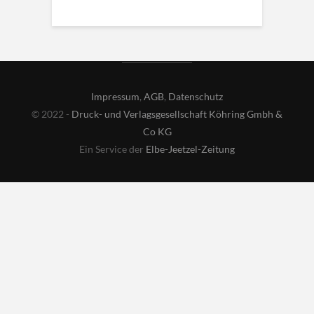
Impressum
,
AGB
,
Datenschutz
© 2022 -
Druck- und Verlagsgesellschaft Köhring Gmbh &
Co KG
Ein Service der
Elbe-Jeetzel-Zeitung