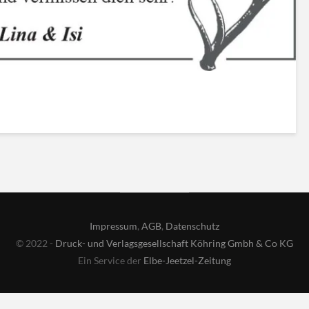
Impressum
,
AGB
,
Datenschutz
© 2022 -
Druck- und Verlagsgesellschaft Köhring Gmbh & Co KG
Ein Service der
Elbe-Jeetzel-Zeitung