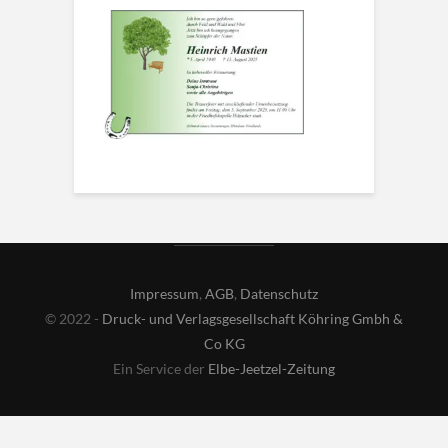
Impressum
,
AGB
,
Datenschutz
© 2022 -
Druck- und Verlagsgesellschaft Köhring Gmbh &
Co KG
Ein Service der
Elbe-Jeetzel-Zeitung