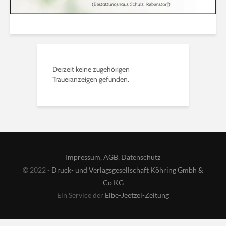
Derzeit keine zugehörigen
Traueranzeigen gefunden.
Impressum
,
AGB
,
Datenschutz
© 2022 -
Druck- und Verlagsgesellschaft Köhring Gmbh &
Co KG
Ein Service der
Elbe-Jeetzel-Zeitung