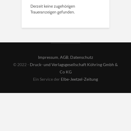
Derzeit keine zugehörigen
Traueranzeigen gefunden.
Impressum
,
AGB
,
Datenschutz
© 2022 -
Druck- und Verlagsgesellschaft Köhring Gmbh &
Co KG
Ein Service der
Elbe-Jeetzel-Zeitung