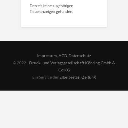
Derzeit keine zugehörigen
Traueranzeigen gefunden.
Impressum
,
AGB
,
Datenschutz
© 2022 -
Druck- und Verlagsgesellschaft Köhring Gmbh &
Co KG
Ein Service der
Elbe-Jeetzel-Zeitung