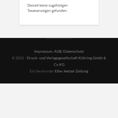
Derzeit keine zugehörigen
Traueranzeigen gefunden.
Impressum
,
AGB
,
Datenschutz
© 2022 -
Druck- und Verlagsgesellschaft Köhring Gmbh &
Co KG
Ein Service der
Elbe-Jeetzel-Zeitung