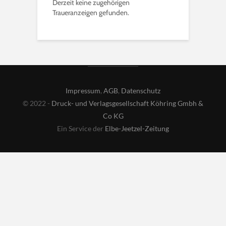
Derzeit keine zugehörigen
Traueranzeigen gefunden.
Impressum
,
AGB
,
Datenschutz
© 2022 -
Druck- und Verlagsgesellschaft Köhring Gmbh &
Co KG
Ein Service der
Elbe-Jeetzel-Zeitung