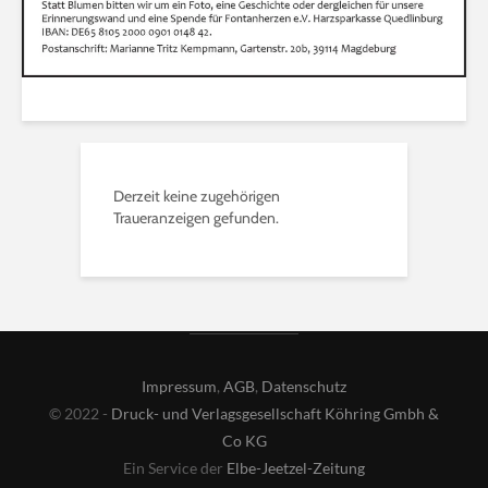
Derzeit keine zugehörigen
Traueranzeigen gefunden.
Impressum
,
AGB
,
Datenschutz
© 2022 -
Druck- und Verlagsgesellschaft Köhring Gmbh &
Co KG
Ein Service der
Elbe-Jeetzel-Zeitung