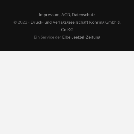
Impressum
,
AGB
,
Datenschutz
© 2022 -
Druck- und Verlagsgesellschaft Köhring Gmbh &
Co KG
Ein Service der
Elbe-Jeetzel-Zeitung