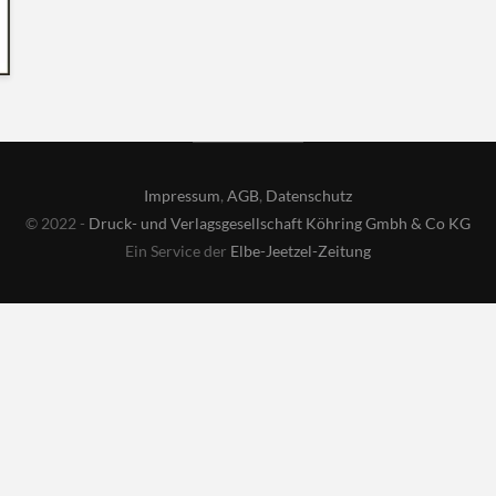
Impressum
,
AGB
,
Datenschutz
© 2022 -
Druck- und Verlagsgesellschaft Köhring Gmbh & Co KG
Ein Service der
Elbe-Jeetzel-Zeitung