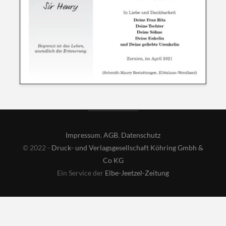
Impressum
,
AGB
,
Datenschutz
© 2022 -
Druck- und Verlagsgesellschaft Köhring Gmbh &
Co KG
Ein Service der
Elbe-Jeetzel-Zeitung