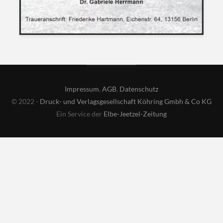
Impressum
,
AGB
,
Datenschutz
© 2022 -
Druck- und Verlagsgesellschaft Köhring Gmbh & Co KG
Ein Service der
Elbe-Jeetzel-Zeitung