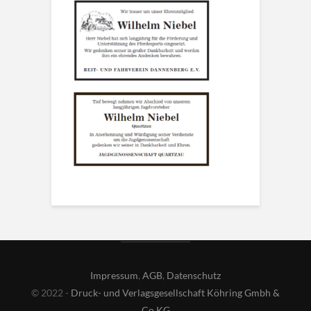
Impressum
,
AGB
,
Datenschutz
© 2022 -
Druck- und Verlagsgesellschaft Köhring Gmbh &
Co KG