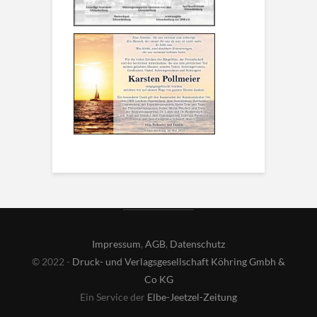
Impressum
,
AGB
,
Datenschutz
© 2022 -
Druck- und Verlagsgesellschaft Köhring Gmbh &
Co KG
Ein Service der
Elbe-Jeetzel-Zeitung