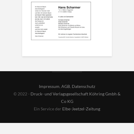
Impressum
,
AGB
,
Datenschutz
© 2022 -
Druck- und Verlagsgesellschaft Köhring Gmbh &
Co KG
Ein Service der
Elbe-Jeetzel-Zeitung