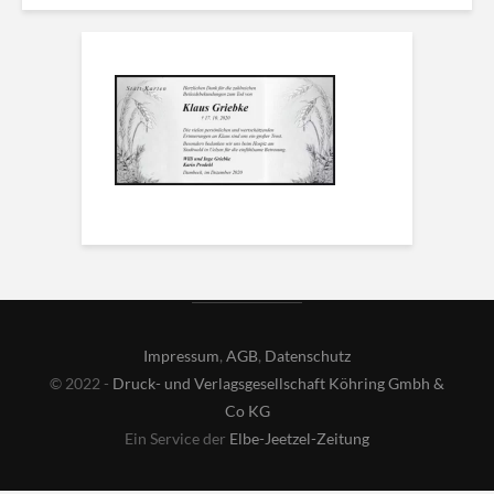
Impressum
,
AGB
,
Datenschutz
© 2022 -
Druck- und Verlagsgesellschaft Köhring Gmbh &
Co KG
Ein Service der
Elbe-Jeetzel-Zeitung