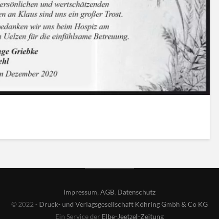
Impressum
,
AGB
,
Datenschutz
© 2022 -
Druck- und Verlagsgesellschaft Köhring Gmbh & Co KG
Ein Service der
Elbe-Jeetzel-Zeitung