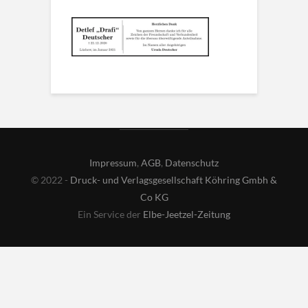
Impressum
,
AGB
,
Datenschutz
© 2022 -
Druck- und Verlagsgesellschaft Köhring Gmbh &
Co KG
Ein Service der
Elbe-Jeetzel-Zeitung