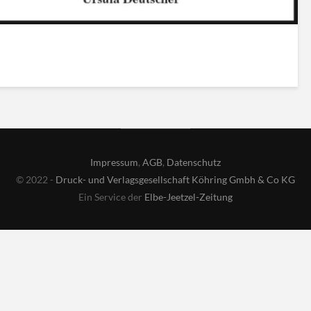
Impressum
,
AGB
,
Datenschutz
© 2022 -
Druck- und Verlagsgesellschaft Köhring Gmbh & Co KG
Ein Service der
Elbe-Jeetzel-Zeitung