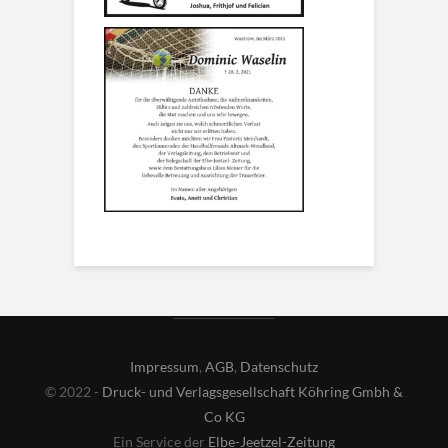
Impressum
,
AGB
,
Datenschutz
© 2022 -
Druck- und Verlagsgesellschaft Köhring Gmbh &
Co KG
Ein Service der
Elbe-Jeetzel-Zeitung