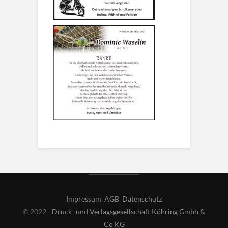
Impressum
,
AGB
,
Datenschutz
© 2022 -
Druck- und Verlagsgesellschaft Köhring Gmbh &
Co KG